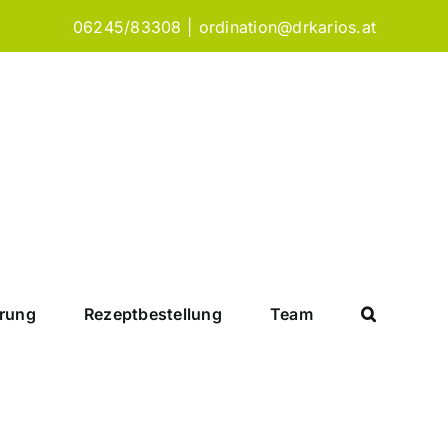
06245/83308
|
ordination@drkarios.at
arung
Rezeptbestellung
Team