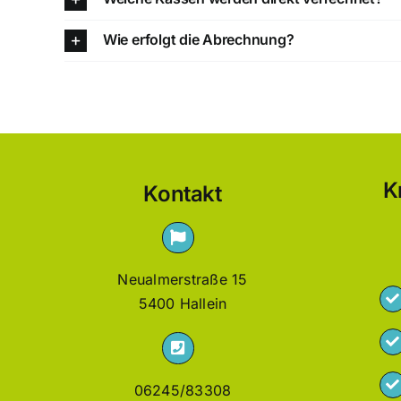
Wie erfolgt die Abrechnung?
K
Kontakt
Neualmerstraße 15
5400 Hallein
06245/83308