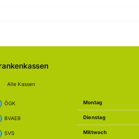
rankenkassen
Alle Kassen
Montag
ÖGK
Dienstag
BVAEB
Mittwoch
SVS